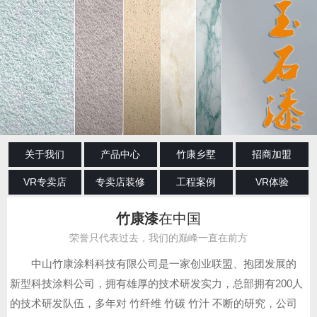
关于我们
产品中心
竹康乡墅
招商加盟
VR专卖店
专卖店装修
工程案例
VR体验
竹康漆
在中国
荣誉只代表过去，我们的巅峰一直在前方
中山竹康涂料科技有限公司是一家创业联盟、抱团发展的
新型科技涂料公司，拥有雄厚的技术研发实力，总部拥有200人
的技术研发队伍，多年对 竹纤维 竹碳 竹汁 不断的研究，公司