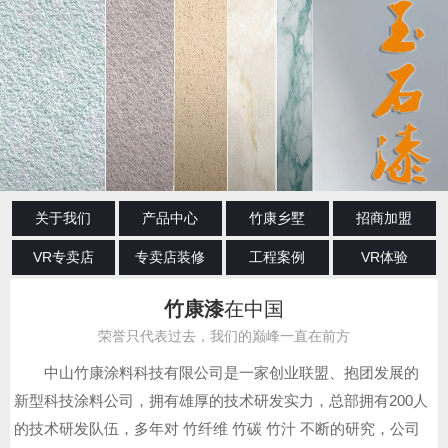
关于我们
产品中心
竹康乡墅
招商加盟
VR专卖店
专卖店装修
工程案例
VR体验
竹康漆
在中国
荣誉只代表过去，我们的巅峰一直在前方
中山竹康涂料科技有限公司是一家创业联盟、抱团发展的
新型科技涂料公司，拥有雄厚的技术研发实力，总部拥有200人
的技术研发队伍，多年对 竹纤维 竹碳 竹汁 不断的研究，公司