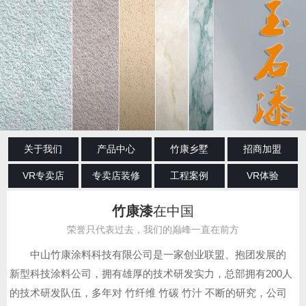
关于我们
产品中心
竹康乡墅
招商加盟
VR专卖店
专卖店装修
工程案例
VR体验
竹康漆
在中国
荣誉只代表过去，我们的巅峰一直在前方
中山竹康涂料科技有限公司是一家创业联盟、抱团发展的
新型科技涂料公司，拥有雄厚的技术研发实力，总部拥有200人
的技术研发队伍，多年对 竹纤维 竹碳 竹汁 不断的研究，公司