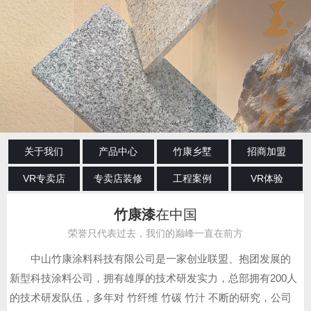
关于我们
产品中心
竹康乡墅
招商加盟
VR专卖店
专卖店装修
工程案例
VR体验
竹康漆
在中国
荣誉只代表过去，我们的巅峰一直在前方
中山竹康涂料科技有限公司是一家创业联盟、抱团发展的
新型科技涂料公司，拥有雄厚的技术研发实力，总部拥有200人
的技术研发队伍，多年对 竹纤维 竹碳 竹汁 不断的研究，公司