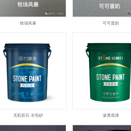
牧场风暴
可可蛋奶
1
无机彩石 水包砂
渗透底漆