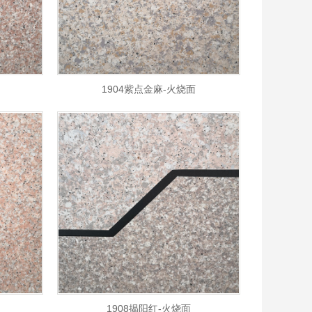
1904紫点金麻-火烧面
1908揭阳红-火烧面