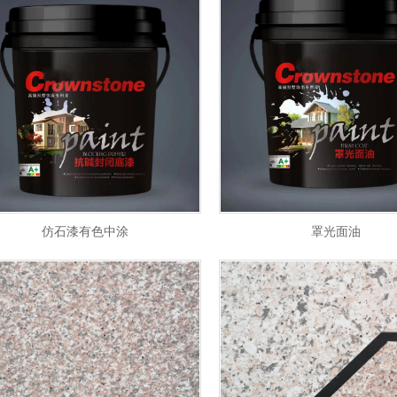
仿石漆有色中涂
罩光面油