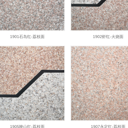
1901石岛红-荔枝面
1902虾红-火烧面
1905咉山红-荔枝面
1907永定红-荔枝面