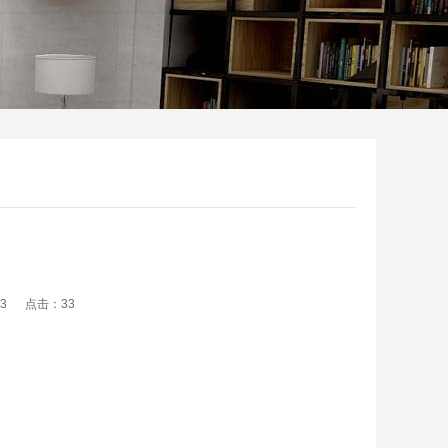
4:13 点击：
33