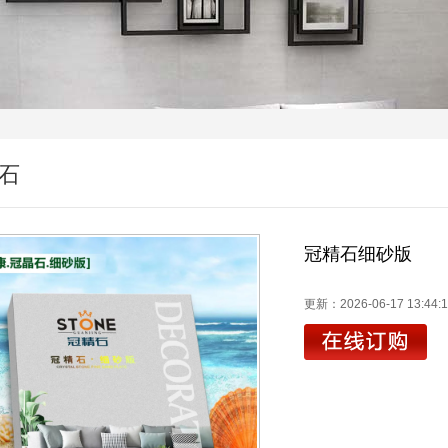
石
冠精石细砂版
更新：2026-06-17 13:4