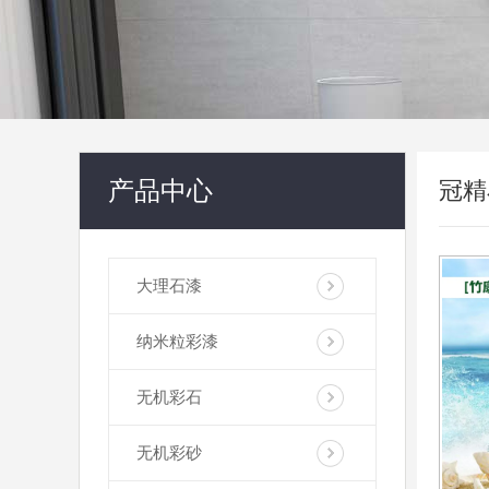
产品中心
冠精
大理石漆
纳米粒彩漆
无机彩石
无机彩砂