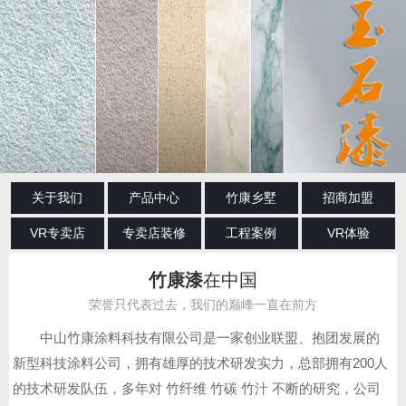
关于我们
产品中心
竹康乡墅
招商加盟
VR专卖店
专卖店装修
工程案例
VR体验
竹康漆
在中国
荣誉只代表过去，我们的巅峰一直在前方
中山竹康涂料科技有限公司是一家创业联盟、抱团发展的
新型科技涂料公司，拥有雄厚的技术研发实力，总部拥有200人
的技术研发队伍，多年对 竹纤维 竹碳 竹汁 不断的研究，公司